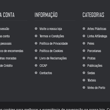
A CONTA
INFORMAÇÃO
CATEGORIAS
r sessão
Visite a nossa loja
Artes Plásticas
a conta
Termos e Condições
Linha Alfândega
 pessoais
Política de Privacidade
Peles
ico de encomendas
Política de Cookies
Porcelanas
nhas moradas
Livro de Reclamações
Pratas
de Crédito
CICAP
Publicações
Contactos
Sedas
Têxteis
Vinho do Porto
os cookies para melhorar a experiência de navegação na nossa loja. 