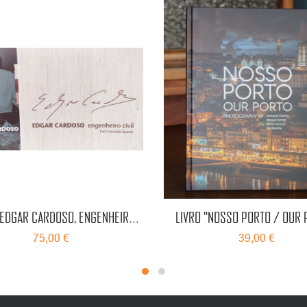
“EDGAR CARDOSO, ENGENHEIRO
LIVRO "NOSSO PORTO / OUR 
CIVIL”
(FOTOGRAFIA)
75,00 €
39,00 €