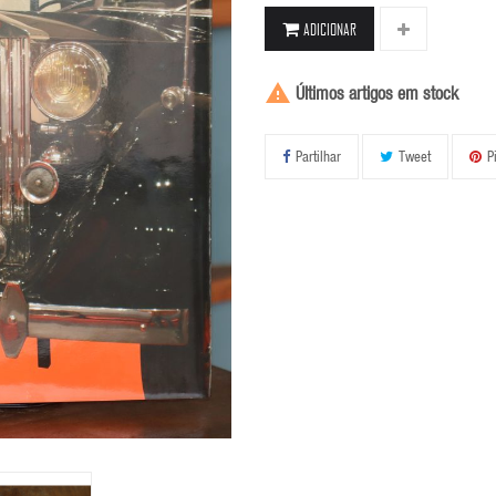
ADICIONAR

Últimos artigos em stock
Partilhar
Tweet
P